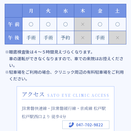
月
火
水
木
金
土
午前
○
○
○
×
○
○
午後
手術
手術
予約
×
手術
×
眼底検査後は４～５時間見えづらくなります。
車の運転ができなくなりますので、車での来院はお控えくださ
い。
駐車場をご利用の場合、クリニック周辺の有料駐車場をご利用
ください。
アクセス
SATO EYE CLINIC ACCESS
JR常磐快速線・JR常磐緩行線・京成線 松戸駅
松戸駅西口より 徒歩4分
047-702-9822