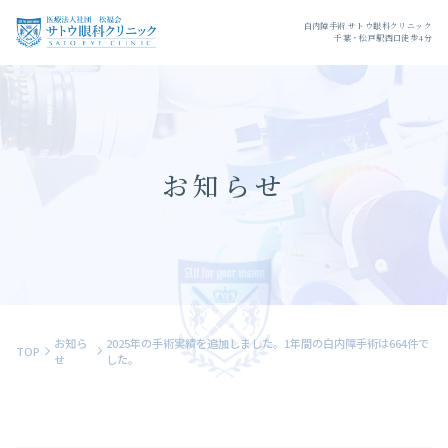
白内障手術 サトウ眼科クリニック
千葉・松戸駅西口徒歩4分
お知らせ
お知ら
2025年の手術実績を追加しました。1年間の白内障手術は664件で
TOP
せ
した。