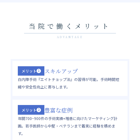
当院で働くメリット
ADVANTAGE
スキルアップ
メリット
1
白内障手術『エイトチョップ法』の習得が可能。手術時間短
縮や安全性向上に寄与します。
豊富な症例
メリット
2
年間700~900件の手術実績+増患に向けたマーケティング計
画。若手医師から中堅・ベテランまで着実に経験を積めま
す。