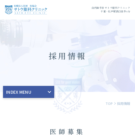
白内障手術 サトウ眼科クリニック
千葉・松戸駅西口徒歩4分
採用情報
INDEX MENU
医師募集
TOP
採用情報
院長メッセージ
医師募集
医院の特長