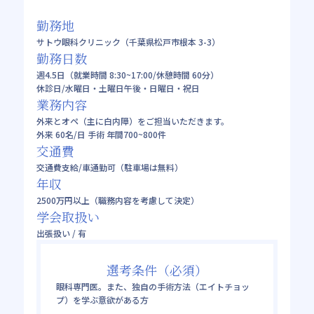
勤務地
サトウ眼科クリニック（千葉県松戸市根本 3-3）
勤務日数
週4.5日（就業時間 8:30~17:00/休憩時間 60分）
休診日/水曜日・土曜日午後・日曜日・祝日
業務内容
外来とオペ（主に白内障）をご担当いただきます。
外来 60名/日 手術 年間700~800件
交通費
交通費支給/車通勤可（駐車場は無料）
年収
2500万円以上（職務内容を考慮して決定）
学会取扱い
出張扱い / 有
選考条件（必須）
眼科専門医。また、独自の手術方法（エイトチョッ
プ）を学ぶ意欲がある方