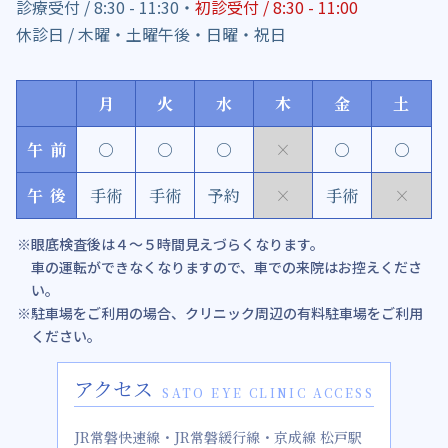
診療受付 / 8:30 - 11:30・
初診受付 / 8:30 - 11:00
休診日 / 木曜・土曜午後・日曜・祝日
月
火
水
木
金
土
午前
○
○
○
×
○
○
午後
手術
手術
予約
×
手術
×
眼底検査後は４～５時間見えづらくなります。
車の運転ができなくなりますので、車での来院はお控えくださ
い。
駐車場をご利用の場合、クリニック周辺の有料駐車場をご利用
ください。
アクセス
SATO EYE CLINIC ACCESS
JR常磐快速線・JR常磐緩行線・京成線 松戸駅