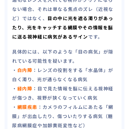
ない場合、それは単なる焦点のズレ（近視な
ど）ではなく、
目の中に光を遮る濁りがあっ
たり、光をキャッチする網膜やその情報を脳
に送る視神経に病気があるサイン
です。
具体的には、以下のような「目の病気」が隠
れている可能性を疑います。
・
白内障
：レンズの役割をする「水晶体」が
白く濁り、光が通らなくなる病気
・
緑内障
：目で見た情報を脳に伝える視神経
が傷つき、視野が狭くなっていく病気
・
網膜疾患
：カメラのフィルムにあたる「網
膜」が出血したり、傷ついたりする病気（糖
尿病網膜症や加齢黄斑変性など）