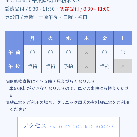
〒271-0077 千葉県松戸市根本 3-3
診療受付 / 8:30 - 11:30・
初診受付 / 8:30 - 11:00
休診日 / 木曜・土曜午後・日曜・祝日
月
火
水
木
金
土
午前
○
○
○
×
○
○
午後
手術
手術
予約
×
手術
×
眼底検査後は４～５時間見えづらくなります。
車の運転ができなくなりますので、車での来院はお控えくださ
い。
駐車場をご利用の場合、クリニック周辺の有料駐車場をご利用
ください。
アクセス
SATO EYE CLINIC ACCESS