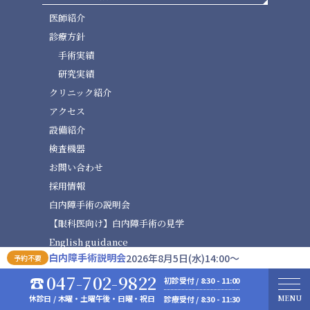
医師紹介
診療方針
手術実績
研究実績
クリニック紹介
アクセス
設備紹介
検査機器
お問い合わせ
採用情報
白内障手術の説明会
【眼科医向け】白内障手術の見学
English guidance
白内障手術説明会
2026年8月5日(水)14:00～
予約不要
説明会・見学
047-702-9822
初診受付 / 8:30 - 11:00
【患者様向け】白内障手術の説明会
休診日 / 木曜・土曜午後・日曜・祝日
診療受付 / 8:30 - 11:30
PAGE TOP